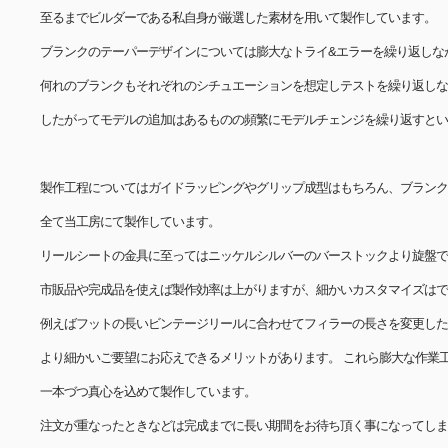
至るまでビルダーである私自身が厳選した素材を用いて製作しています。
ブランクのテーパーデザインについては膨大なトライ&エラーを繰り返しな
何れのブランクもそれぞれのシチュエーションを想定しテストを繰り返しな
したがってモデルの追加はあるものの頻繁にモデルチェンジを繰り返すとい
製作工程についてはガイドラッピングやグリップ成型はもちろん、ブランク
全て当工房にて製作しています。
リールシートの金具に至ってはニッケルシルバーのバーストックより旋盤で
市販品や完成品を使えば製作効率は上がりますが、細かいカスタマイズはで
例えばフットの長いビンテージリールに合わせてフィラーの長さを変更した
より細かいご要望にお応えできるメリットがあります。 これら膨大な作業
一本づつ真心を込めて製作しています。
注文が重なったときなどは完成までに長い期間をお待ち頂く事になってしま