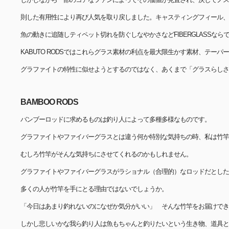
則した有用性により再び人気を取り戻しました。キャスティングフィール、
魚の動きに追随しティペット切れを防ぐしなやかさなどFIBERGLASSな
KABUTO RODSではこれらグラス素材の利点を最大限生かす素材、テー
グラファイトの特性に似せようとするのではなく、あくまで「グラスらしさ
BAMBOO RODS
バンブーロッドに求めるものは釣り人によって多種多様なものです。
グラファイトやファイバーグラスとは違う何か特別な気持ちの時、私は竹竿
むしろ竹竿がそんな気持ちにさせてくれるのかもしれません。
グラファイトやファイバーグラスがラショナル（合理的）なロッドだとした
多くの人が竹竿を手にとる理由ではないでしょうか。
「今日はあまり釣れないのになぜか気分がいい」 そんな竹竿をお届けでき
しかし悲しいかな我ら釣り人は魚もちゃんと釣りたいという生き物、道具と