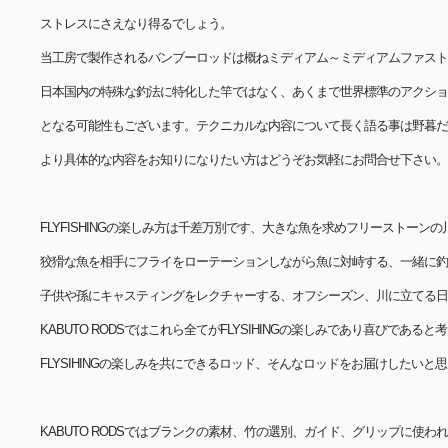
ストレスにさえなり得るでしょう。
当工房で製作されるバンブーロッドは概ねミディアム～ミディアムファスト
日本国内の特殊な釣法に特化した竿ではなく、あくまで世界標準のアクショ
となる可能性もございます。テクニカルな内容について長く語る事は野暮だ
より具体的な内容をお知りになりたい方はどうぞお気軽にお問合せ下さい。
FLYFISHINGの楽しみ方は千差万別です、大きな魚を求めフリーストーン
狡猾な魚を相手にフライをローテーションしながら魚に対峙する、一緒に釣
子供や孫にキャスティングをレクチャーする、オフシーズン、川に立てる日
KABUTO RODSではこれら全てがFLYSIHINGの楽しみであり喜びである
FLYSIHINGの楽しみを共にできるロッド、そんなロッドをお届けしたい
KABUTO RODSではブランクの素材、竹の選別、ガイド、グリップに使