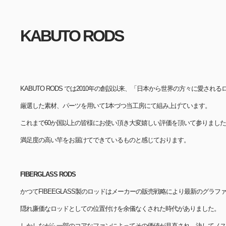
KABUTO RODS
KABUTO RODS では2010年の創設以来、「日本から世界の方々に愛さ
厳選した素材、パーツを用いて1本づつ当工房にて組み上げています。
これまで60か国以上の皆様にお使い頂き大変嬉しい評価を頂いて参りまし
満足度の高い竿をお届けてできているものと感じております。
FIBERGLASS RODS
​かつてFIBEEGLASS製のロッドはメーカーの販売戦略により最新のグラ
隠れ廉価なロッドとしての位置付けを余儀なくされた時代がありました。
しかしながら一部のコアなファンによってその価値が見直され、決してノス